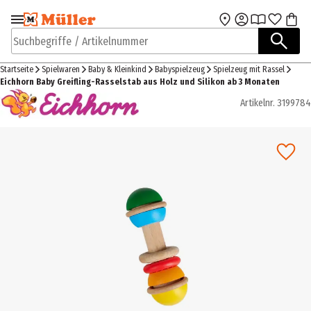
Zur Navigation
Zum Hauptinhalt
springen
springen
Suchbegriffe / Artikelnummer
Startseite
Spielwaren
Baby & Kleinkind
Babyspielzeug
Spielzeug mit Rassel
Eichhorn Baby Greifling-Rasselstab aus Holz und Silikon ab 3 Monaten
Artikelnr.
3199784