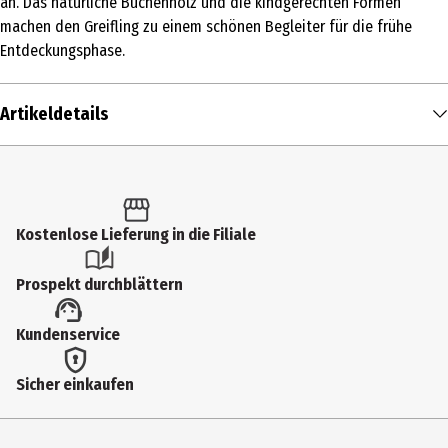
an. Das natürliche Buchenholz und die kindgerechten Formen
machen den Greifling zu einem schönen Begleiter für die frühe
Entdeckungsphase.
Artikeldetails
Inhalt
1 Stk.
Produkttyp
Kostenlose Lieferung in die Filiale
Rasseln | Greiflinge
Prospekt durchblättern
Altersempfehlung ab
Kundenservice
3 Monate
Artikelnummer des Herstellers
Sicher einkaufen
100007802
Hersteller