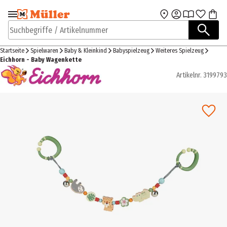
Zur Navigation
Zum Hauptinhalt
springen
springen
Suchbegriffe / Artikelnummer
Startseite
Spielwaren
Baby & Kleinkind
Babyspielzeug
Weiteres Spielzeug
Eichhorn - Baby Wagenkette
Artikelnr.
3199793