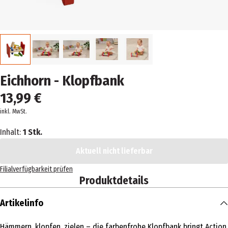
Eichhorn - Klopfbank
13,99 €
inkl. MwSt.
Inhalt:
1 Stk.
Aktuell nicht lieferbar
Filialverfügbarkeit prüfen
Produktdetails
Artikelinfo
Hämmern, klopfen, zielen – die farbenfrohe Klopfbank bringt Action