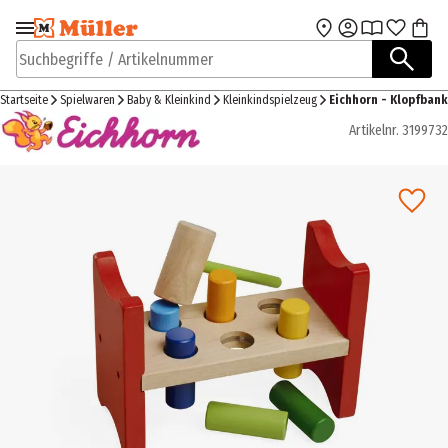
Zur Navigation
Zum Hauptinhalt
springen
springen
Suchbegriffe / Artikelnummer
Startseite
Spielwaren
Baby & Kleinkind
Kleinkindspielzeug
Eichhorn - Klopfbank
Artikelnr.
3199732