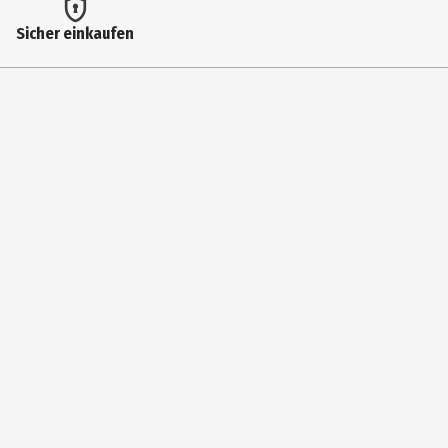
Medium
Sicher einkaufen
CD
Genre
Schlager
Anzahl Medien im Artikel
1
Hersteller
Sony Music Entertainment International Services GmbH
Herstelleradresse
PO BOX 510, Gütersloh, 33311, Germany
Kontaktmöglichkeit
product.safety@sonymusic.com