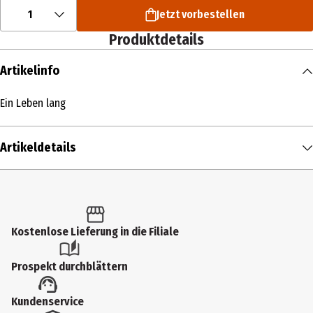
1
Jetzt vorbestellen
Produktdetails
Artikelinfo
Ein Leben lang
Artikeldetails
Inhalt
1 Stk.
Produkttyp
Kostenlose Lieferung in die Filiale
Multimedia
Prospekt durchblättern
Künstler
Kundenservice
Wolfgang Petry