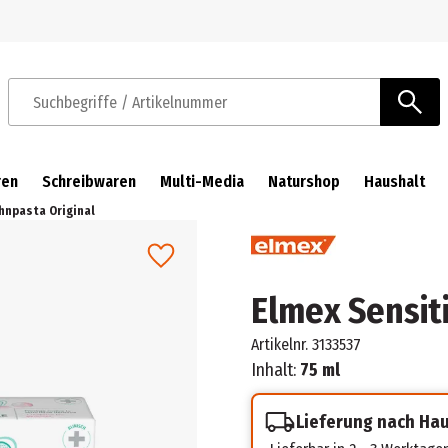
Zur Navigation springen
Zum Hauptinhalt springen
Suchbegriffe / Artikelnummer
ren
Schreibwaren
Multi-Media
Naturshop
Haushalt
hnpasta Original
Elmex Sensit
Artikelnr.
3133537
Inhalt:
75 ml
Lieferung nach Ha