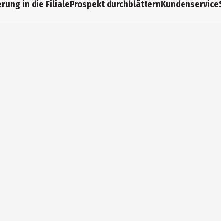
rung in die Filiale
Prospekt durchblättern
Kundenservice
 Tetrasodium Pyrophosphate, Sodium Methyl Cocoyl Taurate, Aroma, Zi
s Fluoride, Sodium Saccharin, Xanthan Gum, Citric Acid, Sodium Fluo
a Oil, Mentha Viridis Leaf Oil, Menthol, Pinene. Contains: Stannous
e Zähne zu putzen.