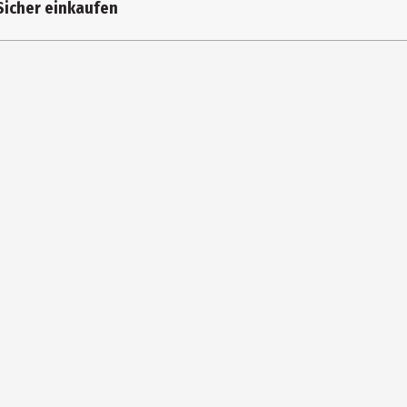
Sicher einkaufen
nc Phosphate, Cellulose Gum, Sodium Citrate, Microcrystalline
ride, Sucralose, Anethole, Benzyl Alcohol, Beta-Caryophyllene,
 Fluoride and Sodium Fluoride Total Fluoride content: 1450 ppm