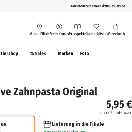
Karriere
Unternehmen
Aktuelles
Service
Meine Filiale
Mein Konto
Prospekte
Wunschliste
Warenkorb
Tiershop
% Sales
Marken
Foto
ive Zahnpasta Original
5,95 €
79,33 € / 1 l
inkl. MwSt.
Lieferung in die Filiale
use