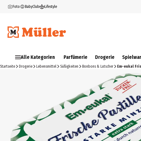
Foto
BabyClub
Lifestyle
Alle Kategorien
Parfümerie
Drogerie
Spielwa
Startseite
Drogerie
Lebensmittel
Süßigkeiten
Bonbons & Lutscher
Em-eukal Fri