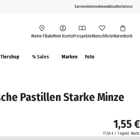
Karriere
Unternehmen
Aktuelles
Service
Meine Filiale
Mein Konto
Prospekte
Wunschliste
Warenkorb
Tiershop
% Sales
Marken
Foto
sche Pastillen Starke Minze
1,55 €
77,50 € / 1 kg
inkl. MwSt.