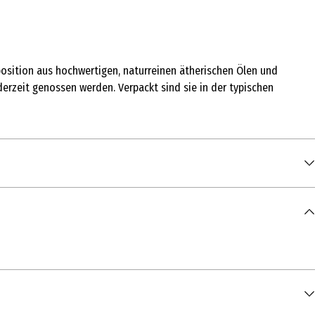
mposition aus hochwertigen, naturreinen ätherischen Ölen und
erzeit genossen werden. Verpackt sind sie in der typischen
Carnaubawachs und Bienenwachs (weiß); Trennmittel: