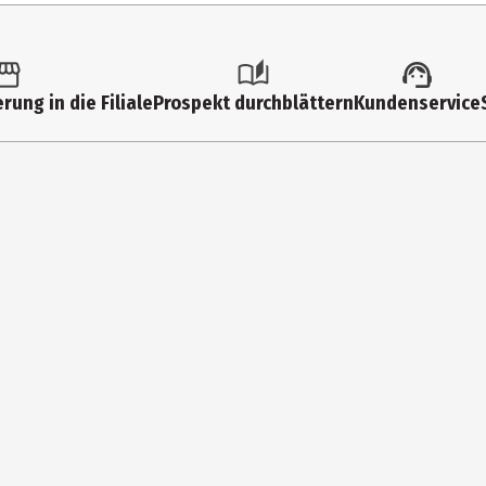
10
utschland
242
rung in die Filiale
Prospekt durchblättern
Kundenservice
1,1 
1,1 
98 
0 g
0 g
0,1 