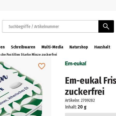
Zur Navigation springen
Zum Hauptinhalt springen
Suchbegriffe / Artikelnummer
ren
Schreibwaren
Multi-Media
Naturshop
Haushalt
sche Pastillen Starke Minze zuckerfrei
Em-eukal Fri
zuckerfrei
Artikelnr.
2709282
Inhalt:
20 g