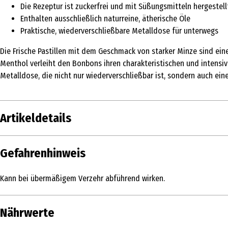
Die Rezeptur ist zuckerfrei und mit Süßungsmitteln hergestell
Enthalten ausschließlich naturreine, ätherische Öle
Praktische, wiederverschließbare Metalldose für unterwegs
Die Frische Pastillen mit dem Geschmack von starker Minze sind eine
Menthol verleiht den Bonbons ihren charakteristischen und intensiv
Metalldose, die nicht nur wiederverschließbar ist, sondern auch eine
Artikeldetails
Inhalt
20 g
Gefahrenhinweis
Produkttyp
Bonbons & Kaubonbons
Kann bei übermäßigem Verzehr abführend wirken.
Zutaten
Süßungsmittel: Sorbit, Xylit; Pfefferminzö
Magnesiumsalze der Speisefettsäuren
Nährwerte
Hersteller
Dr. C. Soldan GmbH