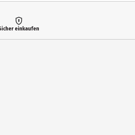
0 g
 kcal / 1.009 kJ
Sicher einkaufen
g
g
g
g