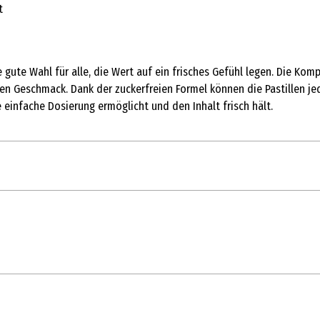
t
 gute Wahl für alle, die Wert auf ein frisches Gefühl legen. Die Ko
en Geschmack. Dank der zuckerfreien Formel können die Pastillen jed
 einfache Dosierung ermöglicht und den Inhalt frisch hält.
l; Eukalyptusöl; Menthol; Süßungsmittel: Sucralose; Überzugsmittel: 