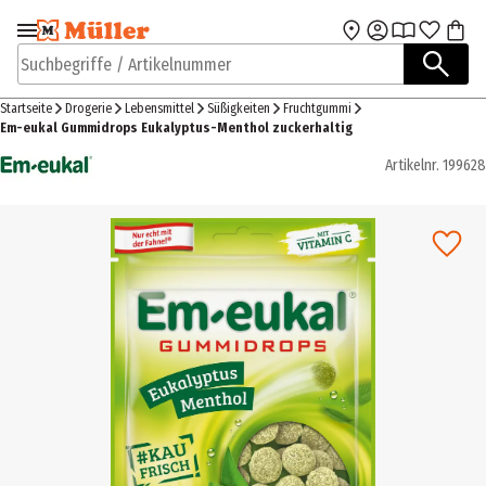
Zur Navigation
Zum Hauptinhalt
springen
springen
Suchbegriffe / Artikelnummer
Startseite
Drogerie
Lebensmittel
Süßigkeiten
Fruchtgummi
Em-eukal Gummidrops Eukalyptus-Menthol zuckerhaltig
Artikelnr.
199628