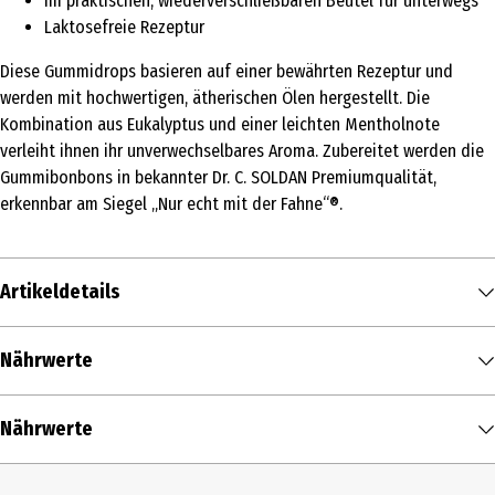
Im praktischen, wiederverschließbaren Beutel für unterwegs
Laktosefreie Rezeptur
Diese Gummidrops basieren auf einer bewährten Rezeptur und
werden mit hochwertigen, ätherischen Ölen hergestellt. Die
Kombination aus Eukalyptus und einer leichten Mentholnote
verleiht ihnen ihr unverwechselbares Aroma. Zubereitet werden die
Gummibonbons in bekannter Dr. C. SOLDAN Premiumqualität,
erkennbar am Siegel „Nur echt mit der Fahne“®.
Artikeldetails
Inhalt
Nährwerte
90 g
Nährwerte je
100 g
Produkttyp
Nährwerte
Brennwert
346 kcal / 1.471 kJ
Frucht- & Weingummi
Zusammensetzung
Tagesdosis*
% der empfohlenen
Fett in g
0 g