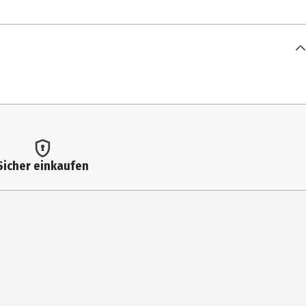
dernen Steck- und Klicksysteme (Reinigungs- und Pflegeanweisung
t auf einen Eimer lauwarmes Wasser (5 Liter) geben. Mit einem
eiden.
Sicher einkaufen