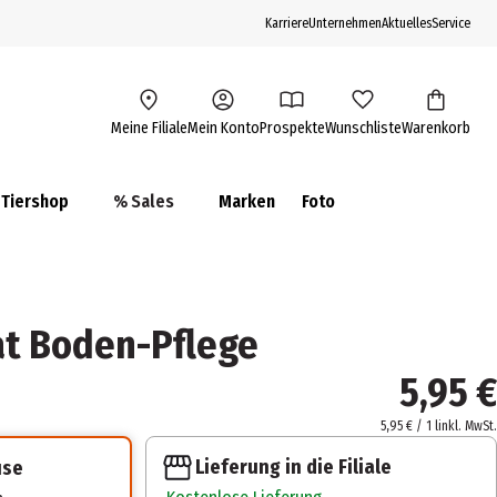
Karriere
Unternehmen
Aktuelles
Service
Meine Filiale
Mein Konto
Prospekte
Wunschliste
Warenkorb
Tiershop
% Sales
Marken
Foto
at Boden-Pflege
5,95 €
5,95 € / 1 l
inkl. MwSt.
Lieferung in die Filiale
use