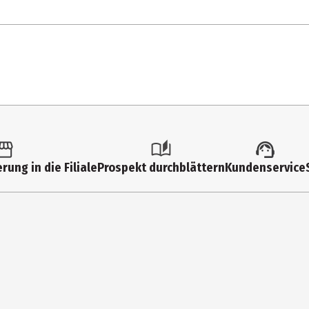
enoxyethanol.
d Korkböden, Linoleum, insbesondere Click-Lino, Ideal für alle mo
Reinigung und Pflege (verdünnte Anwendung): 3 Kappen Emsal Lamina
oden nebelfeucht wischen. Tipp: Starke Nässe auf dem Boden verm
.
rung in die Filiale
Prospekt durchblättern
Kundenservice