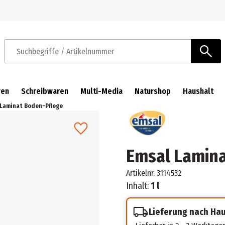
Zur Navigation springen
Zum Hauptinhalt springen
Suchbegriffe / Artikelnummer
ren
Schreibwaren
Multi-Media
Naturshop
Haushalt
 Laminat Boden-Pflege
Emsal Lamin
Artikelnr.
3114532
Inhalt:
1 l
Lieferung nach Ha