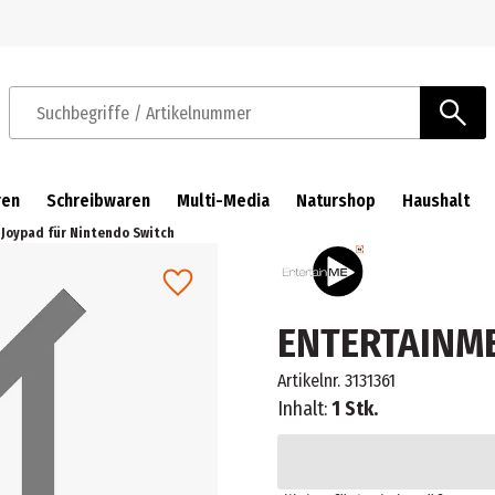
Zur Navigation springen
Zum Hauptinhalt springen
Suchbegriffe / Artikelnummer
ren
Schreibwaren
Multi-Media
Naturshop
Haushalt
Joypad für Nintendo Switch
ENTERTAINME 
Artikelnr.
3131361
Inhalt:
1 Stk.