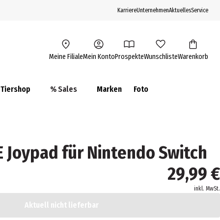
Karriere
Unternehmen
Aktuelles
Service
Meine Filiale
Mein Konto
Prospekte
Wunschliste
Warenkorb
Tiershop
% Sales
Marken
Foto
Joypad für Nintendo Switch
29,99 €
inkl. MwSt.
Aktuell nicht lieferbar