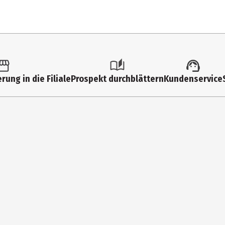
tk.
troller & Gamepads
rung in die Filiale
Prospekt durchblättern
Kundenservice
dset-Anschluss
mbird
tevrouwen 56,1358 CD Almere,The Netherlands
fo@gembird.eu