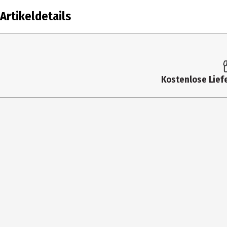
Artikeldetails
Inhalt
1 S
Produkttyp
Con
Kostenlose Liefe
Anschlüsse
Hea
Hersteller
Ge
Herstelleradresse
Wit
Kontaktmöglichkeit
in