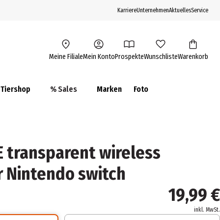
Karriere
Unternehmen
Aktuelles
Service
Meine Filiale
Mein Konto
Prospekte
Wunschliste
Warenkorb
Tiershop
% Sales
Marken
Foto
transparent wireless
r Nintendo switch
19,99 €
inkl. MwSt.