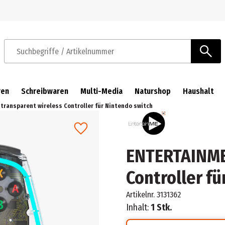
Zur Navigation springen
Zum Hauptinhalt springen
Suchbegriffe / Artikelnummer
ren
Schreibwaren
Multi-Media
Naturshop
Haushalt
transparent wireless Controller für Nintendo switch
ENTERTAINME 
Controller fü
Artikelnr.
3131362
Inhalt:
1 Stk.