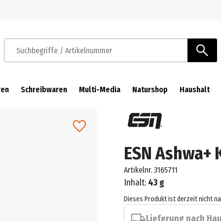
Zur Navigation springen
Zum Hauptinhalt springen
Suchbegriffe / Artikelnummer
ren
Schreibwaren
Multi-Media
Naturshop
Haushalt
ESN Ashwa+ 
Artikelnr.
3165711
Inhalt:
43 g
Dieses Produkt ist derzeit nicht n
Lieferung nach Ha