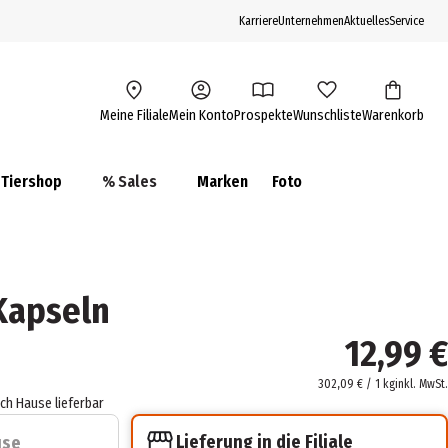
Karriere
Unternehmen
Aktuelles
Service
Meine Filiale
Mein Konto
Prospekte
Wunschliste
Warenkorb
Tiershop
% Sales
Marken
Foto
Kapseln
12,99 €
302,09 € / 1 kg
inkl. MwSt.
ach Hause lieferbar
Lieferung in die Filiale
use