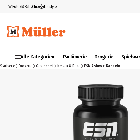
Foto
BabyClub
Lifestyle
Alle Kategorien
Parfümerie
Drogerie
Spielwa
Startseite
Drogerie
Gesundheit
Nerven & Ruhe
ESN Ashwa+ Kapseln