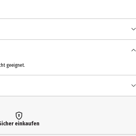
cht geeignet.
l sollten nicht als Ersatz für eine ausgewogene und
 kleinen Kindern aufbewahren.
r**
thylcellulose), Füllstoffe (Mikrokristalline Cellulose),
hosphat, Pyridoxinhydrochlorid).
Sicher einkaufen