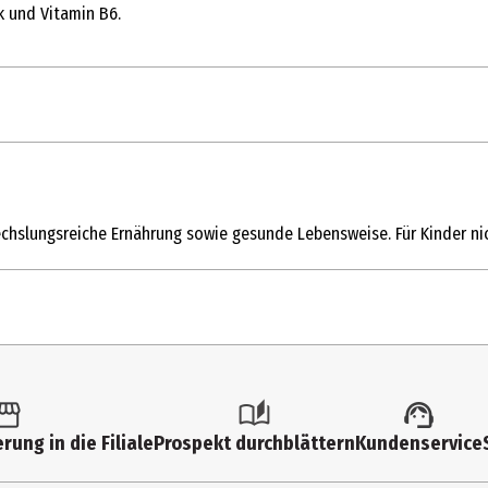
 und Vitamin B6.
echslungsreiche Ernährung sowie gesunde Lebensweise. Für Kinder ni
hrsmenge darf nicht überschritten werden. Nahrungsergänzungsmitte
en Sie auf eine gesunde Lebensweise. Außerhalb der Reichweite von
n. Nicht für Kinder, Schwangere oder Stillende geeignet.
dosis*
% der empfohlenen Tageszufuh
.)-Wurzelextrakt, Trimagnesiumdicitrat, Kapselhülle (Hydroxypropylme
säuren, Siliciumdioxid), Zinkbisglycinat, Vitamin B6 (Pyridoxal-5‘-p
16%
rung in die Filiale
Prospekt durchblättern
Kundenservice
g
20%