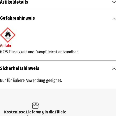
Artikeldetails
Inhalt
Gefahrenhinweis
20 ml
Produkttyp
Eau de Parfum
Gefahr
Duftkonzentration
H225 Flüssigkeit und Dampf leicht entzündbar.
Eau de Parfum
Sicherheitshinweis
Anwendungsart
Pumpzerstäuber
Nur für äußere Anwendung geeignet.
Duftnote
blumig
Duftwirkung
Kostenlose Lieferung in die Filiale
feminin