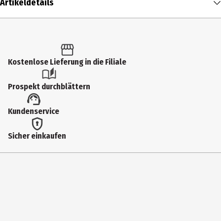
Artikeldetails
Inhalt
1 Stk.
/ 0.85 g
Produkttyp
Kostenlose Lieferung in die Filiale
Lippenfarbe
Prospekt durchblättern
Einsatzbereich
Kundenservice
Lippen
Farbnummer
Sicher einkaufen
01
Farbe
Sun'kissed
Inhaltsstoffe
INGREDIENTS: POLYGLYCERYL-2 TRIISOSTEARATE, POLYISOBUTENE,