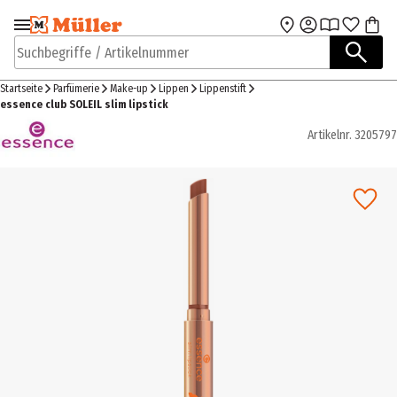
Zur Navigation
Zum Hauptinhalt
springen
springen
Suchbegriffe / Artikelnummer
Startseite
Parfümerie
Make-up
Lippen
Lippenstift
essence club SOLEIL slim lipstick
Artikelnr.
3205797