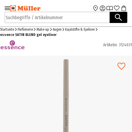
Zur Navigation
Zum Hauptinhalt
springen
springen
Suchbegriffe / Artikelnummer
Startseite
Parfümerie
Make-up
Augen
Kajalstifte & Eyeliner
essence SATIN BLEND gel eyeliner
Artikelnr.
3124031