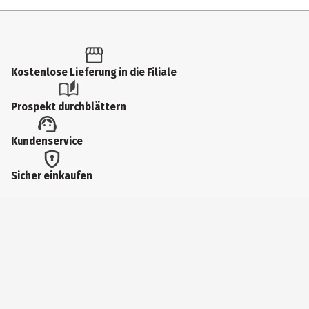
Inhalt
1 Stk.
/ 0.22 g
Produkttyp
Kostenlose Lieferung in die Filiale
Wimperntusche
Prospekt durchblättern
Einsatzbereich
Kundenservice
Augen
Deckkraft
Sicher einkaufen
hoch
Farbnummer
02
Farbe
Cocoa
Inhaltsstoffe