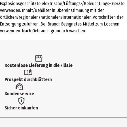
Explosionsgeschützte elektrische/Lüftungs-/Beleuchtungs- Geräte
Produkttyp
verwenden. Inhalt/Behälter in Übereinstimmung mit den
Nagellack
örtlichen/regionalen/nationalen/internationalen Vorschriften der
Entsorgung zuführen. Bei Brand: Geeignetes Mittel zum Löschen
Einsatzbereich
verwenden. Nach Gebrauch gründlich waschen.
Nägel
Deckkraft
hoch
Farbnummer
Kostenlose Lieferung in die Filiale
0
Prospekt durchblättern
Farbe
Blue Light
Kundenservice
Inhaltsstoffe
Sicher einkaufen
INGREDIENTS: BUTYL ACETATE • ETHYL ACETATE • NITROCELLULOSE •
ADIPIC ACID/NEOPENTYL GLYCOL/TRIMELLITIC ANHYDRIDE
COPOLYMER • ACETYL TRIBUTYL CITRATE • ISOPROPYL ALCOHOL •