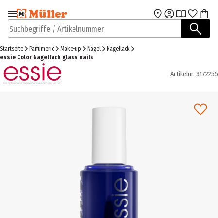
Zur Navigation
Zum Hauptinhalt
springen
springen
Suchbegriffe / Artikelnummer
Startseite
Parfümerie
Make-up
Nägel
Nagellack
essie Color Nagellack glass nails
Artikelnr.
3172255