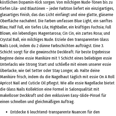
köstlichen Dopamin-Kick sorgen. Von milchigen Nude-Tönen bis zu
tiefen Lila- und Blautönen – jeder Farbton liefert ein einzigartiges,
glasartiges Finish, das das Licht einfängt und eine glatte, gläserne
Oberfläche nachahmt. Die Farben umfassen Blue Light, ein sanftes
Blau; Half Full, ein tiefes Lila; Highballer, ein kräftiges Fuchsia; Full
Blown, ein lebendiges Magentarosa; Cin Cin, ein zartes Rosa; und
Crystal Ball, ein milchiges Nude. Erziele den transparenten Glass
Nails Look, indem du 2 dünne Farbschichten aufträgst. Eine 3.
Schicht sorgt für die gewünschte Deckkraft. Für beste Ergebnisse
beginne deine essie Maniküre mit 1 Schicht eines beliebigen essie
Unterlacks wie Strong Start und schließe mit einem unserer essie
Überlacke, wie Gel Setter oder Stay Longer, ab. Halte deine
Maniküre frisch, indem du die Nagelhaut täglich mit essie On A Roll
Apricot Nail and Cuticle Oil pflegst. Wie alle essie Nagellacke bietet
die Glass Nails Kollektion eine Formel in Salonqualität mit
makelloser Deckkraft und den exklusiven Easy-Glide-Pinsel für
einen schnellen und gleichmäßigen Auftrag.
Entdecke 6 leuchtend-transparente Nuancen für den