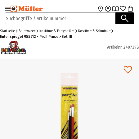
Zur Navigation
Zum Hauptinhalt
springen
springen
Suchbegriffe / Artikelnummer
Startseite
Spielwaren
Kostüme & Partyartikel
Kostüme & Schminke
Eulenspiegel 955512 - Profi Pinsel-Set III
Artikelnr.
2407398