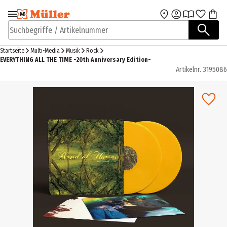
Zur Navigation
Zum Hauptinhalt
springen
springen
Suchbegriffe / Artikelnummer
Startseite
Multi-Media
Musik
Rock
EVERYTHING ALL THE TIME -20th Anniversary Edition-
Artikelnr.
3195086