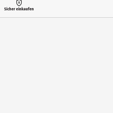
Hersteller
Sicher einkaufen
A. W. Faber-Castell Vertrieb GmbH
Herstelleradresse
Nürnberger Str. 2, 90546 Stein
Kontaktmöglichkeit
info@Faber-Castell.de