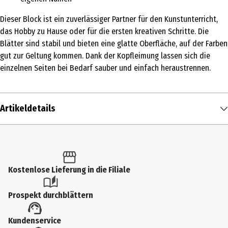
Dieser Block ist ein zuverlässiger Partner für den Kunstunterricht,
das Hobby zu Hause oder für die ersten kreativen Schritte. Die
Blätter sind stabil und bieten eine glatte Oberfläche, auf der Farben
gut zur Geltung kommen. Dank der Kopfleimung lassen sich die
einzelnen Seiten bei Bedarf sauber und einfach heraustrennen.
Artikeldetails
Inhalt
1 Stk.
Produkttyp
Kostenlose Lieferung in die Filiale
Malpapier
Prospekt durchblättern
Artikelnummer des Herstellers
Kundenservice
212049