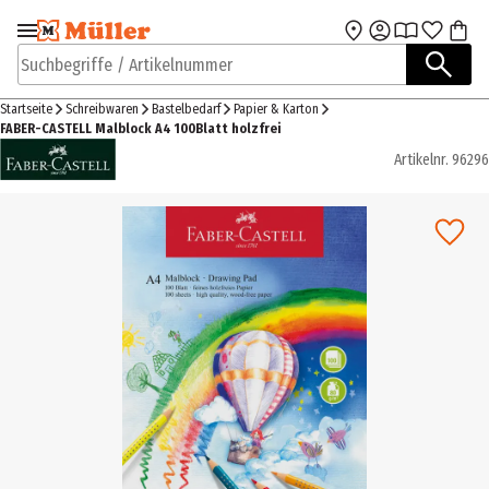
Zur Navigation
Zum Hauptinhalt
springen
springen
Suchbegriffe / Artikelnummer
Startseite
Schreibwaren
Bastelbedarf
Papier & Karton
FABER-CASTELL Malblock A4 100Blatt holzfrei
Artikelnr.
96296