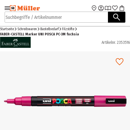
Zur Navigation
Zum Hauptinhalt
springen
springen
Suchbegriffe / Artikelnummer
Startseite
Schreibwaren
Bastelbedarf
Filzstifte
FABER-CASTELL Marker UNI POSCA PC-3M fuchsia
Artikelnr.
2353516