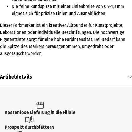
Die feine Rundspitze mit einer Linienbreite von 0,9-1,3 mm
eignet sich für präzise Linien und Ausmalflächen
Dieser Farbmarker ist ein kreativer Allrounder für Kunstprojekte,
Dekorationen oder individuelle Beschriftungen. Die hochwertige
Pigmenttinte sorgt für eine hohe Farbintensität. Bei Bedarf kann
die Spitze des Markers herausgenommen, umgedreht oder
ausgetauscht werden.
Artikeldetails
Inhalt
1 Stk.
Produkttyp
Kostenlose Lieferung in die Filiale
Filzstifte
Prospekt durchblättern