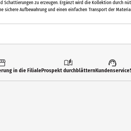
 Schattierungen zu erzeugen. Ergänzt wird die Kollektion durch nüt
ne sichere Aufbewahrung und einen einfachen Transport der Material
1 Stk.
Spezialfarben & -stifte
rung in die Filiale
Prospekt durchblättern
Kundenservice
112976
A. W. Faber-Castell Vertrieb GmbH
Nürnberger Str. 2, 90546 Stein
info@Faber-Castell.de