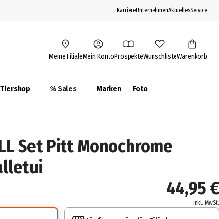
Karriere
Unternehmen
Aktuelles
Service
Meine Filiale
Mein Konto
Prospekte
Wunschliste
Warenkorb
Tiershop
% Sales
Marken
Foto
LL Set Pitt Monochrome
lletui
44,95 €
inkl. MwSt.