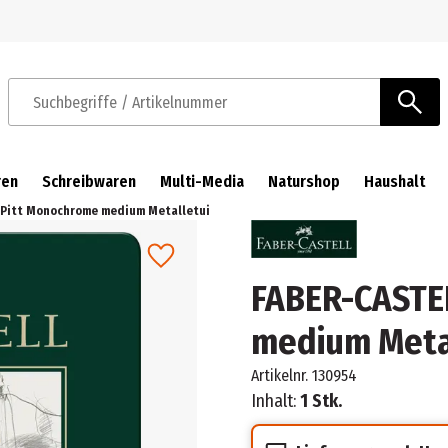
Zur Navigation springen
Zum Hauptinhalt springen
Suchbegriffe / Artikelnummer
ren
Schreibwaren
Multi-Media
Naturshop
Haushalt
 Pitt Monochrome medium Metalletui
FABER-CASTE
medium Meta
Artikelnr.
130954
Inhalt:
1 Stk.