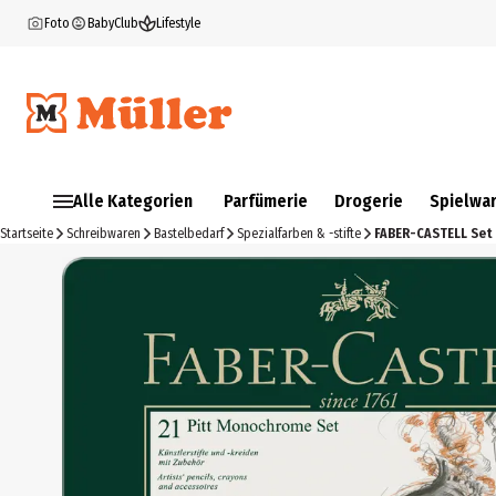
Foto
BabyClub
Lifestyle
Alle Kategorien
Parfümerie
Drogerie
Spielwa
Startseite
Schreibwaren
Bastelbedarf
Spezialfarben & -stifte
FABER-CASTELL Set