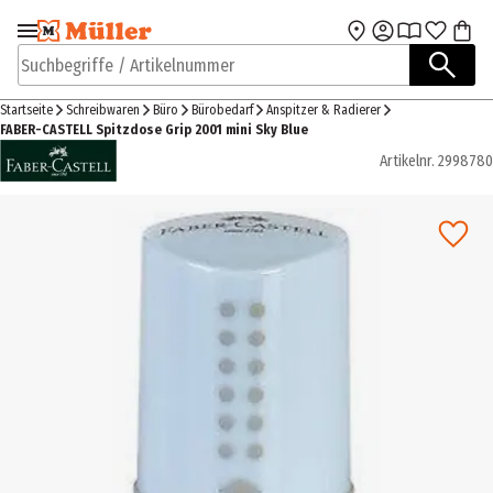
Zur Navigation
Zum Hauptinhalt
springen
springen
Suchbegriffe / Artikelnummer
Startseite
Schreibwaren
Büro
Bürobedarf
Anspitzer & Radierer
FABER-CASTELL Spitzdose Grip 2001 mini Sky Blue
Artikelnr.
2998780