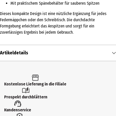
Mit praktischem Spänebehälter für sauberes Spitzen
Dieses kompakte Design ist eine nützliche Ergänzung für jedes
Federmäppchen oder den Schreibtisch. Die durchdachte
Formgebung erleichtert das Anspitzen und sorgt für ein
zuverlässiges Ergebnis bei jedem Gebrauch.
Artikeldetails
Inhalt
1 Stk.
Produkttyp
Kostenlose Lieferung in die Filiale
Anspitzer
Prospekt durchblättern
Artikelnummer des Herstellers
Kundenservice
183774