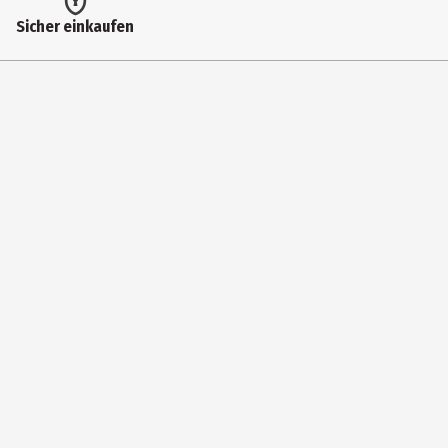
Hersteller
Sicher einkaufen
A. W. Faber-Castell Vertrieb GmbH
Herstelleradresse
Nürnberger Str. 2, 90546 Stein
Kontaktmöglichkeit
info@Faber-Castell.de