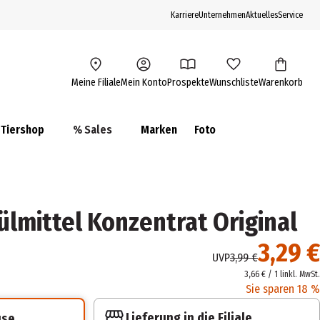
Karriere
Unternehmen
Aktuelles
Service
Meine Filiale
Mein Konto
Prospekte
Wunschliste
Warenkorb
Tiershop
% Sales
Marken
Foto
ülmittel Konzentrat Original
3,29 €
UVP
3,99 €
3,66 € / 1 l
inkl. MwSt.
Sie sparen 18 %
Lieferung in die Filiale
use