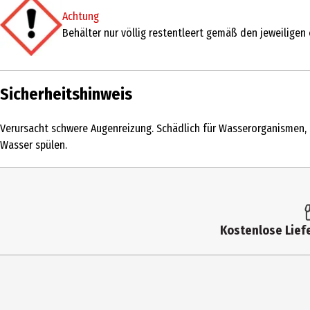
Achtung
Inhaltsstoffe
15-30% Anionische Tenside, 5-15% Nichtion
Behälter nur völlig restentleert gemäß den jeweilige
Anwendungshinweis
Dosierung: 3ml (1 Teelöffel) auf 5l Wasser
Nutzungshinweis
Verursacht schwere Augenreizung. Schädlic
Minuten lang behutsam mit Wasser spülen.
Sicherheitshinweis
Hersteller
Procter & Gamble International Operations
Verursacht schwere Augenreizung. Schädlich für Wasserorganismen, 
Wasser spülen.
Herstelleradresse
47 route de Saint-Georges, 1213 Petit-Lancy
Kontaktmöglichkeit
0800 0032479
Kostenlose Liefe