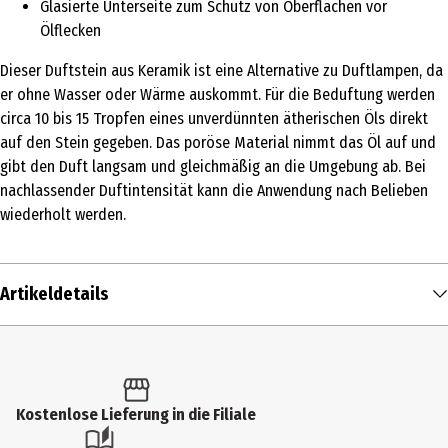
Glasierte Unterseite zum Schutz von Oberflächen vor
Ölflecken
Dieser Duftstein aus Keramik ist eine Alternative zu Duftlampen, da
er ohne Wasser oder Wärme auskommt. Für die Beduftung werden
circa 10 bis 15 Tropfen eines unverdünnten ätherischen Öls direkt
auf den Stein gegeben. Das poröse Material nimmt das Öl auf und
gibt den Duft langsam und gleichmäßig an die Umgebung ab. Bei
nachlassender Duftintensität kann die Anwendung nach Belieben
wiederholt werden.
Artikeldetails
Inhalt
1 Stk.
Produkttyp
Kostenlose Lieferung in die Filiale
Duftsteine