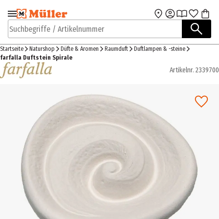
Zur Navigation
Zum Hauptinhalt
springen
springen
Suchbegriffe / Artikelnummer
Startseite
Naturshop
Düfte & Aromen
Raumduft
Duftlampen & -steine
farfalla Duftstein Spirale
Artikelnr.
2339700