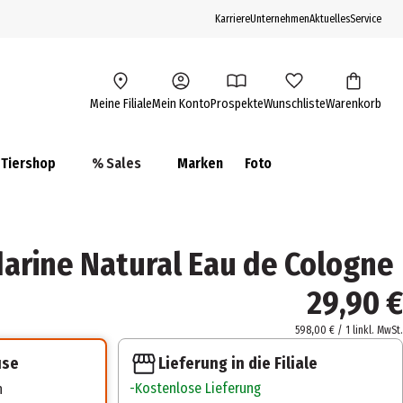
Karriere
Unternehmen
Aktuelles
Service
Meine Filiale
Mein Konto
Prospekte
Wunschliste
Warenkorb
Tiershop
% Sales
Marken
Foto
darine Natural Eau de Cologne
29,90 €
598,00 € / 1 l
inkl. MwSt.
Lieferung in die Filiale
use
Kostenlose Lieferung
n