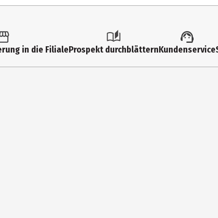
rung in die Filiale
Prospekt durchblättern
Kundenservice
), LIMONENE**, LINALOOL**, BENZYL BENZOATE**, BENZYL CINNAMATE**,
elenke, Arme, Ellenbogen, auf Schläfen, Dekollete, Ohrläppchen oder