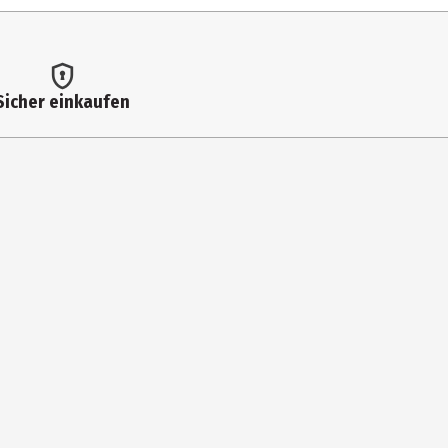
Sicher einkaufen
 CITRAL**, CITRONELLOL**, FARNESOL**, GERANIOL**. * certified
 Haare spühen. Nicht reiben.