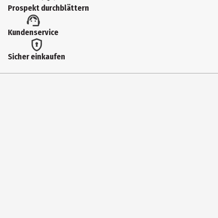
Ja
Prospekt durchblättern
Einsatzbereich
Kundenservice
Spezialpflege
Hauttyp
Sicher einkaufen
normale Haut|trockene Haut
Inhaltsstoffe
OLEA EUROPAEA FRUIT OIL*, ARNICA MONTANA FLOWER EXTRACT*. * cer
Produkteigenschaft
duftend|pflegend|regenerierend|rückfettend
Anwendungshinweis
Wenig Öl auf der Haut verteilen und einmassieren.
Zertifizierung
Natrue
Eigenschaften