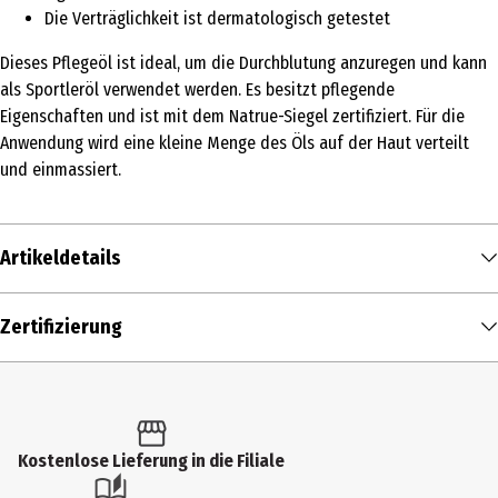
Die Verträglichkeit ist dermatologisch getestet
Dieses Pflegeöl ist ideal, um die Durchblutung anzuregen und kann
als Sportleröl verwendet werden. Es besitzt pflegende
Eigenschaften und ist mit dem Natrue-Siegel zertifiziert. Für die
Anwendung wird eine kleine Menge des Öls auf der Haut verteilt
und einmassiert.
Artikeldetails
Inhalt
Zertifizierung
75 ml
Produkttyp
Öl
Kostenlose Lieferung in die Filiale
Dermatologisch getestet