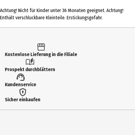
1 Stk.
Achtung! Nicht für Kinder unter 36 Monaten geeignet. Achtung!
Produkttyp
Enthält verschluckbare Kleinteile. Erstickungsgefahr.
Fantasy und Rollenspiele
Altersempfehlung ab
14 Jahre
Kostenlose Lieferung in die Filiale
Artikelnummer des Herstellers
FX003
Prospekt durchblättern
Hersteller
Kundenservice
JoeKas World GmbH
Herstelleradresse
Sicher einkaufen
Katzentaler Str. 1a 74834 Elztal
Kontaktmöglichkeit
https://shop.joekas-world.de/