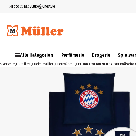
Foto
BabyClub
Lifestyle
Alle Kategorien
Parfümerie
Drogerie
Spielwa
Startseite
Textilien
Heimtextilien
Bettwäsche
FC BAYERN MÜNCHEN Bettwäsche G