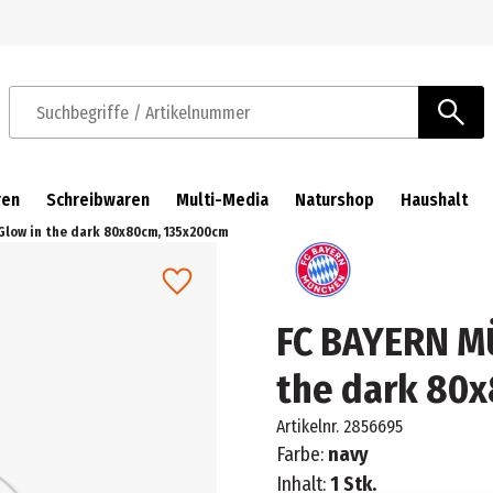
Zur Navigation springen
Zum Hauptinhalt springen
Suchbegriffe / Artikelnummer
ren
Schreibwaren
Multi-Media
Naturshop
Haushalt
low in the dark 80x80cm, 135x200cm
FC BAYERN M
the dark 80
Artikelnr.
2856695
Farbe:
navy
Inhalt:
1 Stk.