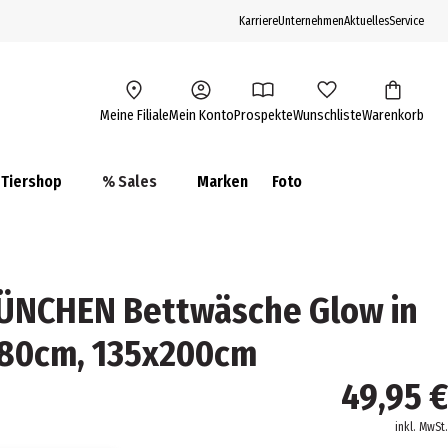
Karriere
Unternehmen
Aktuelles
Service
Meine Filiale
Mein Konto
Prospekte
Wunschliste
Warenkorb
Tiershop
% Sales
Marken
Foto
ÜNCHEN Bettwäsche Glow in
x80cm, 135x200cm
49,95 €
inkl. MwSt.