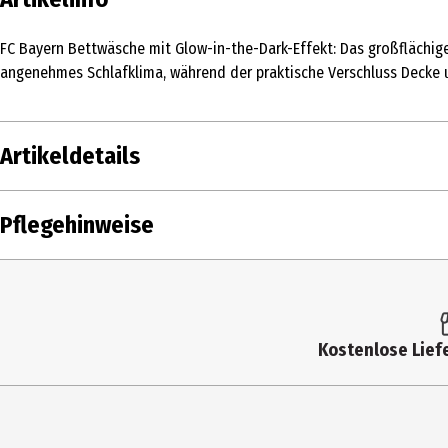
FC Bayern Bettwäsche mit Glow-in-the-Dark-Effekt: Das großflächig
angenehmes Schlafklima, während der praktische Verschluss Decke und
Artikeldetails
Inhalt
1 Stk.
Pflegehinweise
Produkttyp
Bettwäsche
Größe
80x80/135x200cm
Farbe
navy
Kostenlose Liefe
Materialdetails
100% Baumwolle
Pflegehinweis
60°C Normalwaschgang, Nicht 