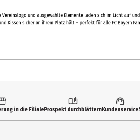
e Vereinslogo und ausgewählte Elemente laden sich im Licht auf und
 Kissen sicher an ihrem Platz hält – perfekt für alle FC Bayern Fans
rung in die Filiale
Prospekt durchblättern
Kundenservice
Bleichen, Nicht im Wäschetrockner Trocknen, Bügeln bei maximal 1