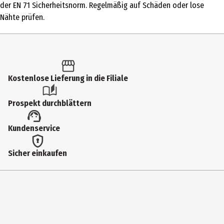
der EN 71 Sicherheitsnorm. Regelmäßig auf Schäden oder lose
Altersempfehlung ab
Nähte prüfen.
0 Jahre
Artikelnummer des Herstellers
47028
Hersteller
Kostenlose Lieferung in die Filiale
Fehn GmbH & Co. KG
Prospekt durchblättern
Herstelleradresse
Badergasse 58 96472 Rödental
Kundenservice
Kontaktmöglichkeit
Sicher einkaufen
https://fehn.de/