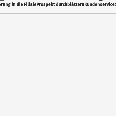
rung in die Filiale
Prospekt durchblättern
Kundenservice
0 Jahre
40067
Fehn GmbH & Co. KG
Badergasse 58 96472 Rödenta
https://fehn.de/