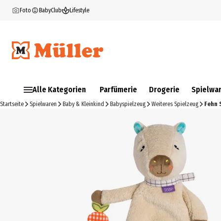
Foto
BabyClub
Lifestyle
Alle Kategorien
Parfümerie
Drogerie
Spielwa
Startseite
Spielwaren
Baby & Kleinkind
Babyspielzeug
Weiteres Spielzeug
Fehn 