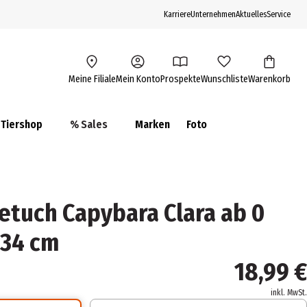
Karriere
Unternehmen
Aktuelles
Service
Meine Filiale
Mein Konto
Prospekte
Wunschliste
Warenkorb
Tiershop
% Sales
Marken
Foto
tuch Capybara Clara ab 0
 34 cm
18,99 €
inkl. MwSt.