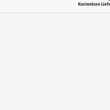
Kostenlose Liefe
Altersempfehlung ab
Artikelnummer des Herstellers
Hersteller
Herstelleradresse
Kontaktmöglichkeit