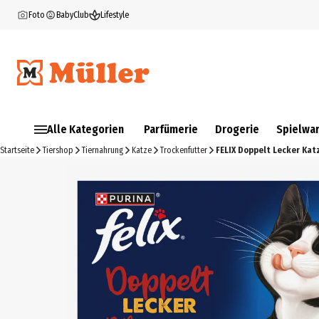
Foto
BabyClub
Lifestyle
Alle Kategorien
Parfümerie
Drogerie
Spielwa
Startseite
Tiershop
Tiernahrung
Katze
Trockenfutter
FELIX Doppelt Lecker Ka