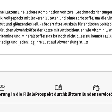
ne Katzen! Eine leckere Kombination von zwei Geschmacksrichtungen
 vollgepackt mit leckeren Zutaten und ohne Farbstoffe, um die Sinn
ut und glänzendes Fell. • Fördert fitte Muskeln für endlosen Spielsp
ürlichen Abwehrkräfte der Katze mit Antioxidantien wie Vitamin E, w
Vitamine und Mineralstoffe! Das ist noch nicht alles! Du kannst FEL
iedigt und jeden Tag ihre Lust auf Abwechslung stillt!
rung in die Filiale
Prospekt durchblättern
Kundenservice
n mit FELIX® Nassfutter gefüttert werden: • Gewicht des Tieres Tro
+ 1 Portionsbeutel* Nassfutter (85 g) *Ein beliebiger Portionsbeutel
erte für eine ausgewachsene Katze basieren auf mäßigem Aktivitätsl