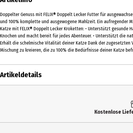
Doppelter Genuss mit FELIX® Doppelt Lecker Futter für ausgewachse
und 100% komplette und ausgewogene Mahlzeit. Ein aufregender Mix,
Katze mit FELIX® Doppelt Lecker Kroketten: • Unterstützt gesunde Ha
Knochen und macht bereit für jedes Abenteuer. • Unterstützt die nat
Erhält die schelmische Vitalität deiner Katze Dank der zugesetzten 
Mischung zu kreieren, die zu 100% die Bedürfnisse deiner Katze befr
Artikeldetails
Inhalt
800 g
Produkttyp
Trockenfutter
Kostenlose Liefe
Fütterungsempfehlung
Produkt kann allein oder in Kombinatio
(g/Tag): Ausgewachsene Katze 4 kg 45 g 
von Land zu Land variieren. Die Richtw