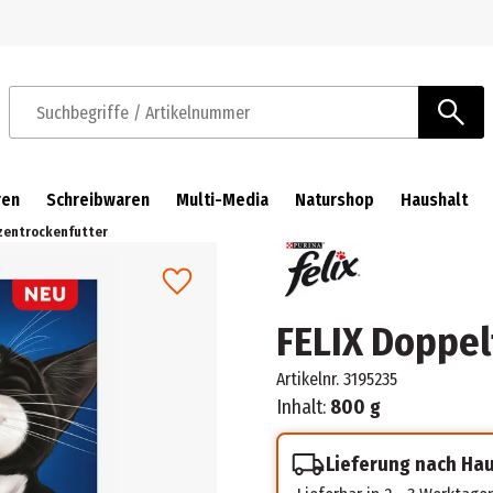
Zur Navigation springen
Zum Hauptinhalt springen
Suchbegriffe / Artikelnummer
ren
Schreibwaren
Multi-Media
Naturshop
Haushalt
tzentrockenfutter
FELIX Doppel
Artikelnr.
3195235
Inhalt:
800 g
Lieferung nach Ha