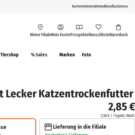
Karriere
Unternehmen
Aktuelles
Service
Meine Filiale
Mein Konto
Prospekte
Wunschliste
Warenkorb
Tiershop
% Sales
Marken
Foto
t Lecker Katzentrockenfutter
2,85 €
3,56 € / 1 kg
inkl. MwSt.
Lieferung in die Filiale
use