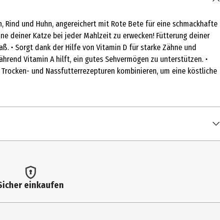
, Rind und Huhn, angereichert mit Rote Bete für eine schmackhafte
e deiner Katze bei jeder Mahlzeit zu erwecken! Fütterung deiner
aß. • Sorgt dank der Hilfe von Vitamin D für starke Zähne und
ährend Vitamin A hilft, ein gutes Sehvermögen zu unterstützen. •
IX Trocken- und Nassfutterrezepturen kombinieren, um eine köstliche
Sicher einkaufen
cken- und Nassfutter - Empfohlene tägliche Fütterungsmenge
 FELIX® für ausgewachsene Katze (85 g). Die Verfügbarkeit kann
evel bei normalen Umgebungstemperaturen. Individuelle