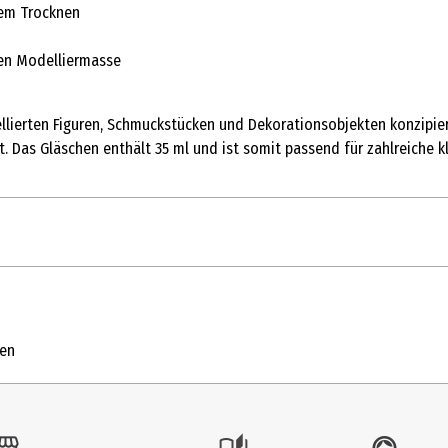
dem Trocknen
ten Modelliermasse
llierten Figuren, Schmuckstücken und Dekorationsobjekten konzipier
ht. Das Gläschen enthält 35 ml und ist somit passend für zahlreiche 
35 ml
Kneten und Model
ten
14 Jahre
8704 01 BK