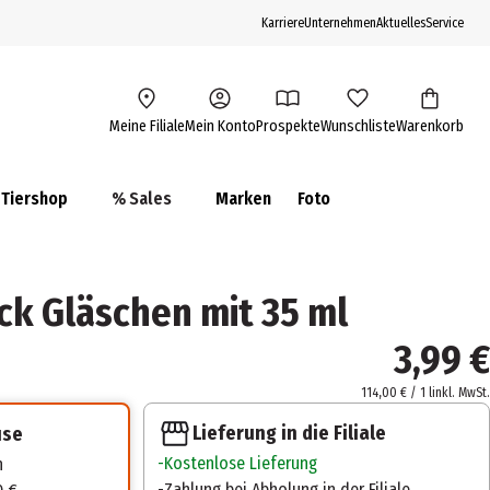
Karriere
Unternehmen
Aktuelles
Service
Meine Filiale
Mein Konto
Prospekte
Wunschliste
Warenkorb
Tiershop
% Sales
Marken
Foto
ck Gläschen mit 35 ml
3,99 €
114,00 € / 1 l
inkl. MwSt.
Lieferung in die Filiale
use
Kostenlose Lieferung
n
Zahlung bei Abholung in der Filiale