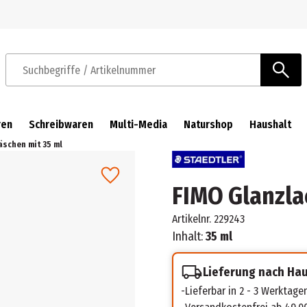
Zur Navigation springen
Zum Hauptinhalt springen
Suchbegriffe / Artikelnummer
ren
Schreibwaren
Multi-Media
Naturshop
Haushalt
äschen mit 35 ml
FIMO Glanzla
Artikelnr.
229243
Inhalt:
35 ml
Lieferung nach Ha
Lieferbar in 2 - 3 Werktage