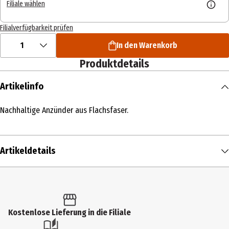
Filiale wählen
Filialverfügbarkeit prüfen
1
In den Warenkorb
Produktdetails
Artikelinfo
Nachhaltige Anzünder aus Flachsfaser.
Artikeldetails
Inhalt
20 Stk.
Produkttyp
Kostenlose Lieferung in die Filiale