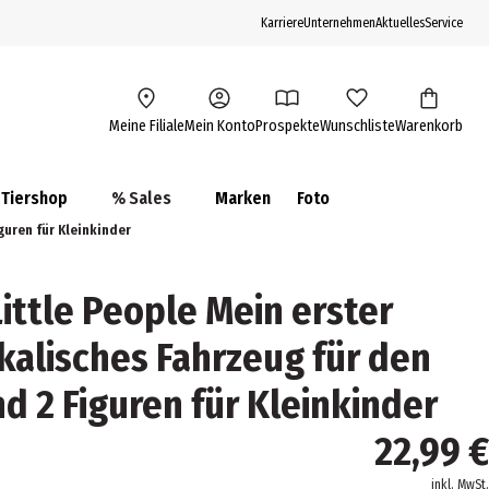
Karriere
Unternehmen
Aktuelles
Service
Meine Filiale
Mein Konto
Prospekte
Wunschliste
Warenkorb
Tiershop
% Sales
Marken
Foto
guren für Kleinkinder
Little People Mein erster
ikalisches Fahrzeug für den
d 2 Figuren für Kleinkinder
22,99 €
inkl. MwSt.