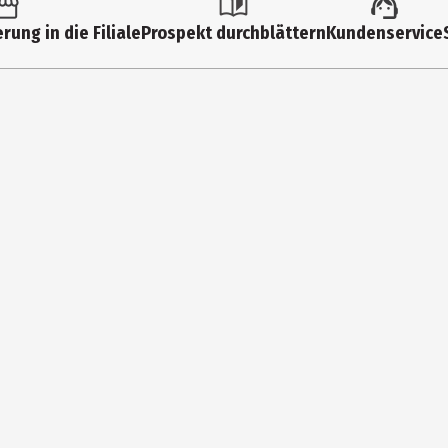
Sonstiges Spielzeug
rung in die Filiale
Prospekt durchblättern
Kundenservice
1 Jahre
5 Jahre
JGX12
Mattel Europa B.V.
Gondel 1, 1186 MJ Amstelveen, Niederlande
service.mattel.com