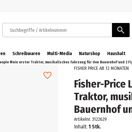
Zur Navigation springen
Zum Hauptinhalt springen
Suchbegriffe / Artikelnummer
ren
Schreibwaren
Multi-Media
Naturshop
Haushalt
People Mein erster Traktor, musikalisches Fahrzeug für den Bauernhof und 2 Fi
FISHER PRICE AB 12 MONATEN
Fisher-Price 
Traktor, mus
Bauernhof un
Artikelnr.
3122629
Inhalt:
1 Stk.