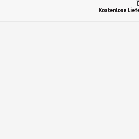
Produkttyp
Kostenlose Liefe
Altersempfehlung ab
Altersempfehlung bis
Artikelnummer des Herstellers
Hersteller
Herstelleradresse
Kontaktmöglichkeit