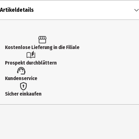
Artikeldetails
Inhalt
1 Stk.
Produkttyp
Kostenlose Lieferung in die Filiale
Bürsten und Kämme
Prospekt durchblättern
Breite
Kundenservice
20.5 cm
Länge
Sicher einkaufen
6.3 cm
Materialdetails
Kunststoff
Tiefe