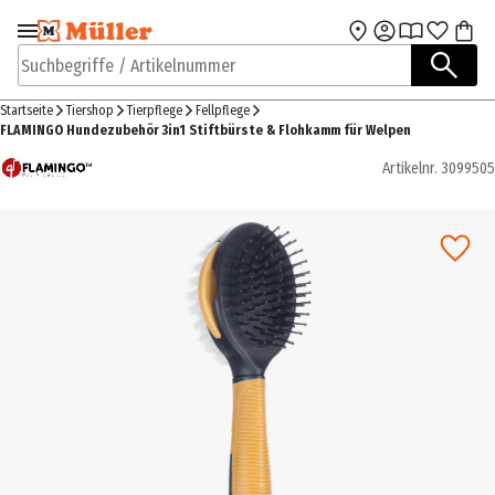
Zur Navigation
Zum Hauptinhalt
springen
springen
Suchbegriffe / Artikelnummer
Startseite
Tiershop
Tierpflege
Fellpflege
FLAMINGO Hundezubehör 3in1 Stiftbürste & Flohkamm für Welpen
Artikelnr.
3099505