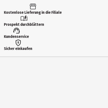
1 Stk.
Produkttyp
Kostenlose Lieferung in die Filiale
Hundebetten & Decken
Prospekt durchblättern
Breite
Kundenservice
46 cm
Farbe
Sicher einkaufen
Taupe
Länge
17 cm
Materialdetails
Rutschfestes TC-Gewebe, Polyester, Plüsch, Polypropylen
Baumwolle
Tiefe