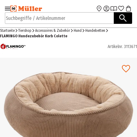
Zur Navigation
Zum Hauptinhalt
springen
springen
Suchbegriffe / Artikelnummer
Startseite
Tiershop
Accessoires & Zubehör
Hund
Hundebetten
FLAMINGO Hundezubehör Korb Colette
Artikelnr.
3113671