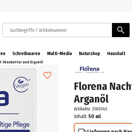
Zur Navigation springen
Zum Hauptinhalt springen
Suchbegriffe / Artikelnummer
ren
Schreibwaren
Multi-Media
Naturshop
Haushalt
it Sheabutter und Arganöl
Florena Nach
Arganöl
Artikelnr.
3180145
Inhalt:
50 ml
Lieferung nach Ha