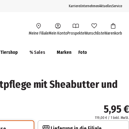
Karriere
Unternehmen
Aktuelles
Service
Meine Filiale
Mein Konto
Prospekte
Wunschliste
Warenkorb
Tiershop
% Sales
Marken
Foto
tpflege mit Sheabutter und
5,95 €
119,00 € / 1 l
inkl. MwSt.
Lieferung in die Filiale
use