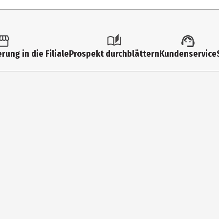
 Parkii Butter, Caprylic/Capric Triglyceride, Cetearyl Alcohol, Coco
rung in die Filiale
Prospekt durchblättern
Kundenservice
e, Argania Spinosa Kernel Oil, Panthenol, Pantolactone, Xanthan Gum,
 nach dem Reinigen auf Gesicht, Hals und Dekolletee auf und massier
uszusparen.