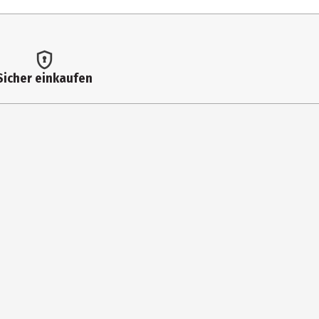
glycerides, Hydrogenated Coco-Glycerides, Methylpropanediol,
Sicher einkaufen
 Sodium Hydroxide, Citric Acid, Phenoxyethanol, Ethylhexylglycerin,
en Sie die Haut dabei sanft.