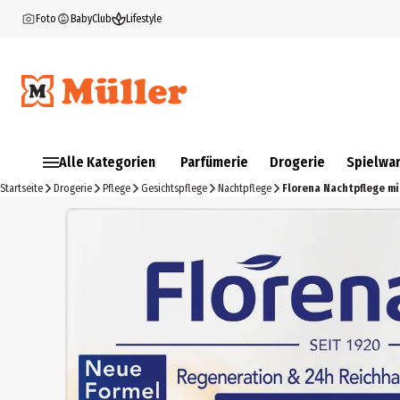
Foto
BabyClub
Lifestyle
Alle Kategorien
Parfümerie
Drogerie
Spielwa
Startseite
Drogerie
Pflege
Gesichtspflege
Nachtpflege
Florena Nachtpflege m