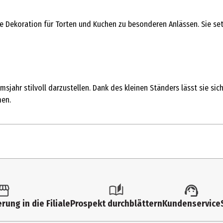
ante Dekoration für Torten und Kuchen zu besonderen Anlässen. Sie se
msjahr stilvoll darzustellen. Dank des kleinen Ständers lässt sie sic
men.
1 Stk.
Geburtstags-Kerzen und Sonstiges
rung in die Filiale
Prospekt durchblättern
Kundenservice
3 Jahre