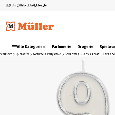
Foto
BabyClub
Lifestyle
Alle Kategorien
Parfümerie
Drogerie
Spielwa
Startseite
Spielwaren
Kostüme & Partyartikel
Geburtstag & Party
Folat - Kerze Si