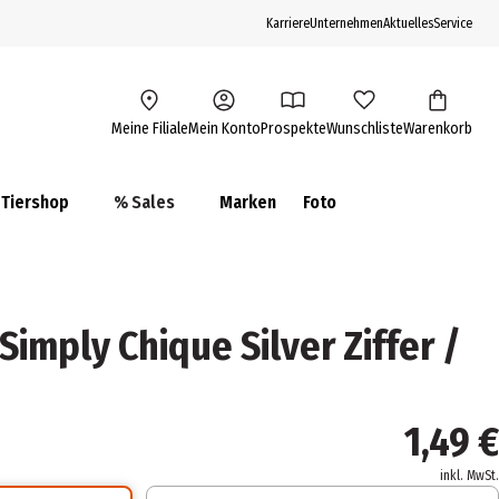
Karriere
Unternehmen
Aktuelles
Service
Meine Filiale
Mein Konto
Prospekte
Wunschliste
Warenkorb
Tiershop
% Sales
Marken
Foto
 Simply Chique Silver Ziffer /
1,49 €
inkl. MwSt.