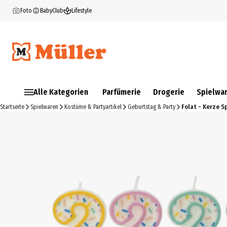
Foto
BabyClub
Lifestyle
Alle Kategorien
Parfümerie
Drogerie
Spielwa
Startseite
Spielwaren
Kostüme & Partyartikel
Geburtstag & Party
Folat - Kerze Sp