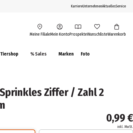
Karriere
Unternehmen
Aktuelles
Service
Meine Filiale
Mein Konto
Prospekte
Wunschliste
Warenkorb
Tiershop
% Sales
Marken
Foto
Sprinkles Ziffer / Zahl 2
cm
0,99 €
inkl. MwSt.