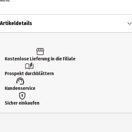
Artikeldetails
Inhalt
1 Stk.
Produkttyp
Kostenlose Lieferung in die Filiale
Sonstiges
Prospekt durchblättern
Artikelnummer des Herstellers
Kundenservice
19603
Höhe
Sicher einkaufen
215 mm
Lieferumfang
24 Sticker