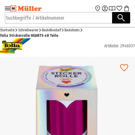
Zur Navigation
Zum Hauptinhalt
springen
springen
Suchbegriffe / Artikelnummer
Startseite
Schreibwaren
Bastelbedarf
Bastelsets
folia Stickerrolle HEARTS 48 Teile
Artikelnr.
2946037