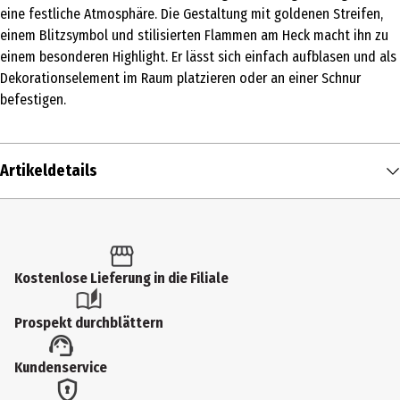
eine festliche Atmosphäre. Die Gestaltung mit goldenen Streifen,
einem Blitzsymbol und stilisierten Flammen am Heck macht ihn zu
einem besonderen Highlight. Er lässt sich einfach aufblasen und als
Dekorationselement im Raum platzieren oder an einer Schnur
befestigen.
Artikeldetails
Inhalt
1 Stk.
Produkttyp
Kostenlose Lieferung in die Filiale
Sonstige Party und Dekoartikel
Prospekt durchblättern
Altersempfehlung ab
Kundenservice
3 Jahre
Artikelnummer des Herstellers