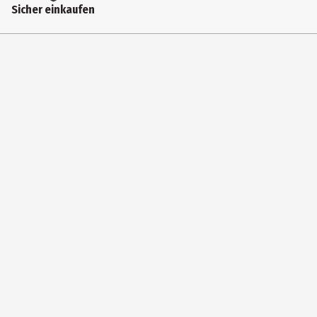
Sicher einkaufen
FB90
Zielgruppe
Kindergartenkinder|Grundschüler|Jugendliche|Erwachsene
Hersteller
PartyDeco sp. z o.o.
Herstelleradresse
Czesława Piskorskiego 11, 70-809 Szczecin, PL
Kontaktmöglichkeit
service@partydeco.com