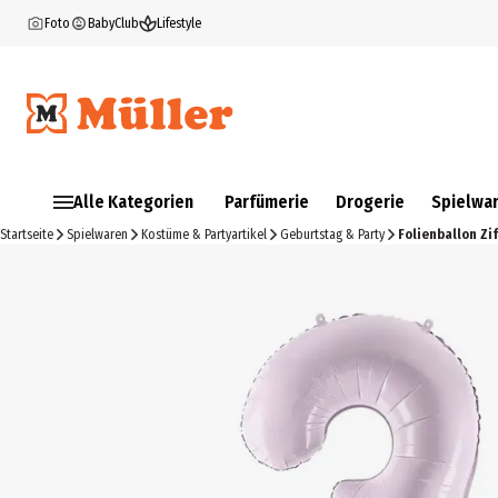
Foto
BabyClub
Lifestyle
Alle Kategorien
Parfümerie
Drogerie
Spielwa
Startseite
Spielwaren
Kostüme & Partyartikel
Geburtstag & Party
Folienballon Ziff