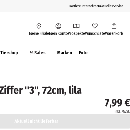
Karriere
Unternehmen
Aktuelles
Service
Meine Filiale
Mein Konto
Prospekte
Wunschliste
Warenkorb
Tiershop
% Sales
Marken
Foto
ffer ''3'', 72cm, lila
7,99 €
inkl. MwSt.
Aktuell nicht lieferbar