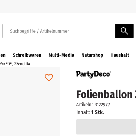
Zur Navigation springen
Zum Hauptinhalt springen
Suchbegriffe / Artikelnummer
ren
Schreibwaren
Multi-Media
Naturshop
Haushalt
er ''3'', 72cm, lila
Folienballon Zi
Artikelnr.
3122977
Inhalt:
1 Stk.