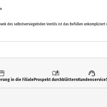
en
 Dank des selbstversiegelnden Ventils ist das Befüllen unkompliziert
1 Stk.
Sonstige Party und Dekoartikel
rung in die Filiale
Prospekt durchblättern
Kundenservice
3 Jahre
FB230G-3-014
PartyDeco sp. z o.o.