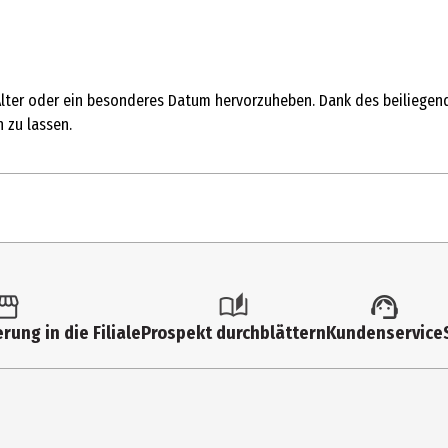
 Alter oder ein besonderes Datum hervorzuheben. Dank des beiliegend
 zu lassen.
1 Stk.
Sonstige Party und Dekoartikel
rung in die Filiale
Prospekt durchblättern
Kundenservice
3 Jahre
FB230G-7-014
PartyDeco sp. z o.o.