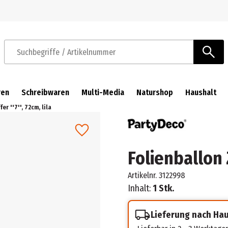
Zur Navigation springen
Zum Hauptinhalt springen
Suchbegriffe / Artikelnummer
ren
Schreibwaren
Multi-Media
Naturshop
Haushalt
er ''7'', 72cm, lila
Folienballon Zi
Artikelnr.
3122998
Inhalt:
1 Stk.
Lieferung nach Ha