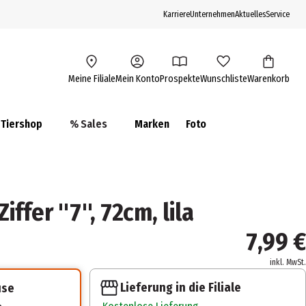
Karriere
Unternehmen
Aktuelles
Service
Meine Filiale
Mein Konto
Prospekte
Wunschliste
Warenkorb
Tiershop
% Sales
Marken
Foto
ffer ''7'', 72cm, lila
7,99 €
inkl. MwSt.
Lieferung in die Filiale
use