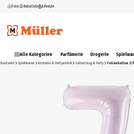
Foto
BabyClub
Lifestyle
Alle Kategorien
Parfümerie
Drogerie
Spielwa
Startseite
Spielwaren
Kostüme & Partyartikel
Geburtstag & Party
Folienballon Ziff