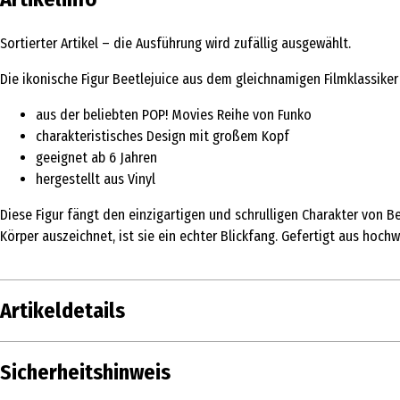
Sortierter Artikel – die Ausführung wird zufällig ausgewählt.
Die ikonische Figur Beetlejuice aus dem gleichnamigen Filmklassiker
aus der beliebten POP! Movies Reihe von Funko
charakteristisches Design mit großem Kopf
geeignet ab 6 Jahren
hergestellt aus Vinyl
Diese Figur fängt den einzigartigen und schrulligen Charakter von B
Körper auszeichnet, ist sie ein echter Blickfang. Gefertigt aus hoch
Artikeldetails
Inhalt
1 Stk.
Sicherheitshinweis
Produkttyp
Action Figuren