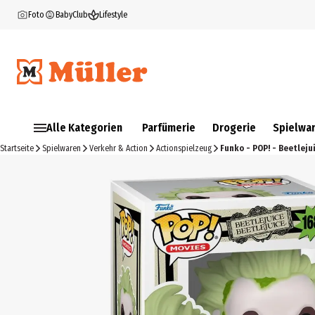
Foto
BabyClub
Lifestyle
Alle Kategorien
Parfümerie
Drogerie
Spielwa
Startseite
Spielwaren
Verkehr & Action
Actionspielzeug
Funko - POP! - Beetlejui