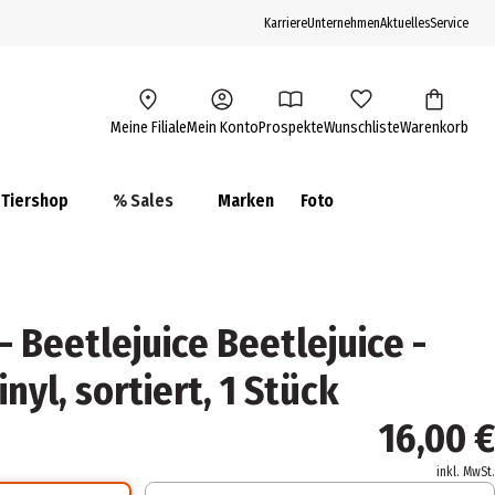
Karriere
Unternehmen
Aktuelles
Service
Meine Filiale
Mein Konto
Prospekte
Wunschliste
Warenkorb
Tiershop
% Sales
Marken
Foto
- Beetlejuice Beetlejuice -
nyl, sortiert, 1 Stück
16,00 €
inkl. MwSt.