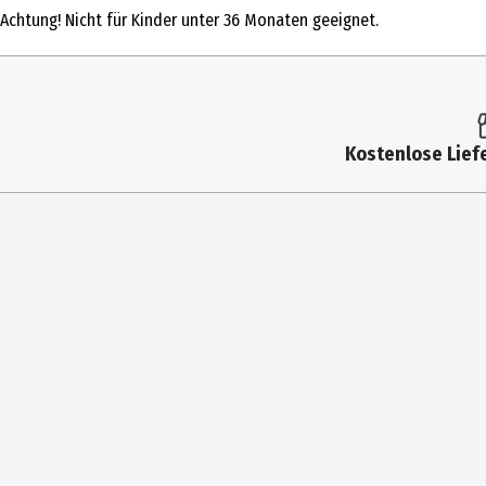
Achtung! Nicht für Kinder unter 36 Monaten geeignet.
Altersempfehlung ab
6 Jahre
Besonderheiten
Achtung: diesen Artikel gibt es in vers
Lizenz (spw)
Funko Movies
Kostenlose Liefe
Zielgruppe
Grundschüler|Jugendliche
Hersteller
Funko EU BV
Herstelleradresse
Zuidplein 36, 1077 XV Amsterdam
Kontaktmöglichkeit
supportEMEA@Funko.com