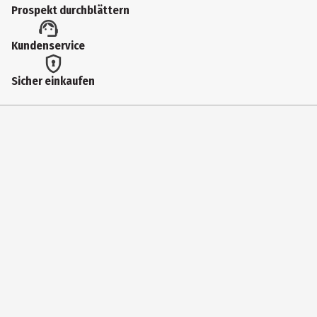
Prospekt durchblättern
78510
Lizenz (spw)
Kundenservice
Funko Anime
Sicher einkaufen
Hersteller
Funko EU BV
Herstelleradresse
Zuidplein 36, 1077 XV Amsterdam
Kontaktmöglichkeit
supportEMEA@Funko.com