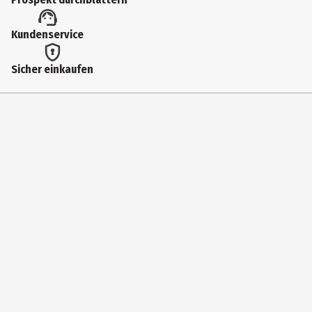
92897
Lizenz (spw)
Kundenservice
Funko Disney
Sicher einkaufen
Hersteller
Funko EU BV
Herstelleradresse
Zuidplein 36, 1077 XV Amsterdam
Kontaktmöglichkeit
supportEMEA@Funko.com