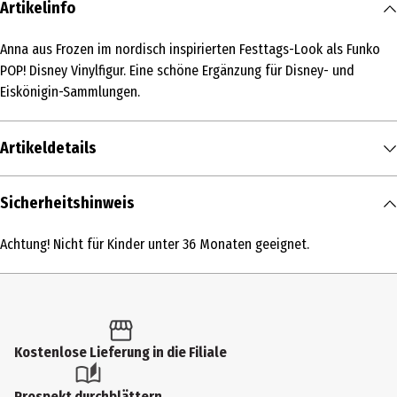
Artikelinfo
Anna aus Frozen im nordisch inspirierten Festtags-Look als Funko
POP! Disney Vinylfigur. Eine schöne Ergänzung für Disney- und
Eiskönigin-Sammlungen.
Artikeldetails
Inhalt
Sicherheitshinweis
1 Stk.
Achtung! Nicht für Kinder unter 36 Monaten geeignet.
Produkttyp
Action Figuren
Altersempfehlung ab
6 Jahre
Kostenlose Lieferung in die Filiale
Artikelnummer des Herstellers
Prospekt durchblättern