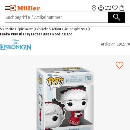
Zur Navigation
Zum Hauptinhalt
springen
springen
Suchbegriffe / Artikelnummer
Startseite
Spielwaren
Verkehr & Action
Actionspielzeug
Funko POP! Disney Frozen Anna Nordic Deco
Artikelnr.
3202770