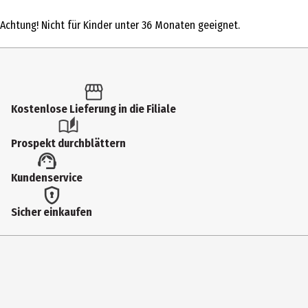
1 Stk.
Achtung! Nicht für Kinder unter 36 Monaten geeignet.
Produkttyp
Action Figuren
Altersempfehlung ab
6 Jahre
Kostenlose Lieferung in die Filiale
Artikelnummer des Herstellers
Prospekt durchblättern
91855
Lizenz (spw)
Kundenservice
Funko Anime
Sicher einkaufen
Hersteller
Funko EU BV
Herstelleradresse
Zuidplein 36, 1077 XV Amsterdam