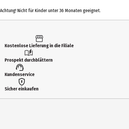
1 Stk.
Achtung! Nicht für Kinder unter 36 Monaten geeignet.
Produkttyp
Action Figuren
Altersempfehlung ab
6 Jahre
Kostenlose Lieferung in die Filiale
Artikelnummer des Herstellers
Prospekt durchblättern
91859
Lizenz (spw)
Kundenservice
Funko Anime
Sicher einkaufen
Hersteller
Funko EU BV
Herstelleradresse
Zuidplein 36, 1077 XV Amsterdam