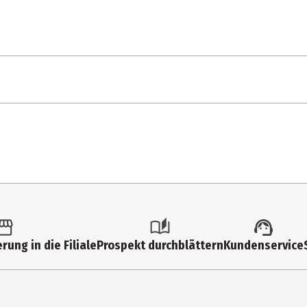
1 Stk.
Action Figuren
6 Jahre
91860
Funko Anime
rung in die Filiale
Prospekt durchblättern
Kundenservice
Funko EU BV
Zuidplein 36, 1077 XV Amsterdam