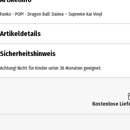
Funko - POP! - Dragon Ball: Daima – Supreme Kai Vinyl
Artikeldetails
Inhalt
Sicherheitshinweis
Produkttyp
Achtung! Nicht für Kinder unter 36 Monaten geeignet.
Altersempfehlung ab
Artikelnummer des Herstellers
Lizenz (spw)
Kostenlose Liefe
Hersteller
Herstelleradresse