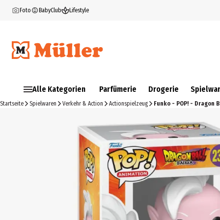
Foto
BabyClub
Lifestyle
Alle Kategorien
Parfümerie
Drogerie
Spielwa
Startseite
Spielwaren
Verkehr & Action
Actionspielzeug
Funko - POP! - Dragon B