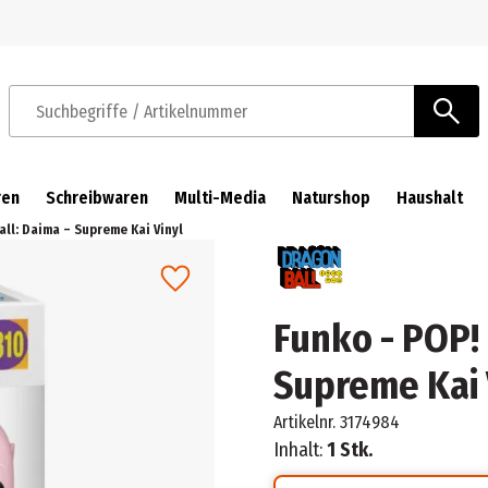
Zur Navigation springen
Zum Hauptinhalt springen
Suchbegriffe / Artikelnummer
ren
Schreibwaren
Multi-Media
Naturshop
Haushalt
all: Daima – Supreme Kai Vinyl
Funko - POP! 
Supreme Kai 
Artikelnr.
3174984
Inhalt:
1 Stk.