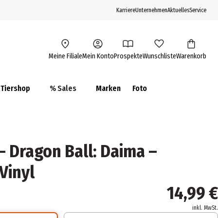
Karriere
Unternehmen
Aktuelles
Service
Meine Filiale
Mein Konto
Prospekte
Wunschliste
Warenkorb
Tiershop
% Sales
Marken
Foto
- Dragon Ball: Daima –
Vinyl
14,99 €
inkl. MwSt.