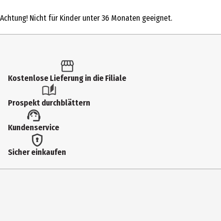
1 Stk.
Achtung! Nicht für Kinder unter 36 Monaten geeignet.
Produkttyp
Action Figuren
Altersempfehlung ab
6 Jahre
Kostenlose Lieferung in die Filiale
Artikelnummer des Herstellers
Prospekt durchblättern
90706
Lizenz (spw)
Kundenservice
Funko TV
Sicher einkaufen
Hersteller
Funko EU BV
Herstelleradresse
Zuidplein 36, 1077 XV Amsterdam